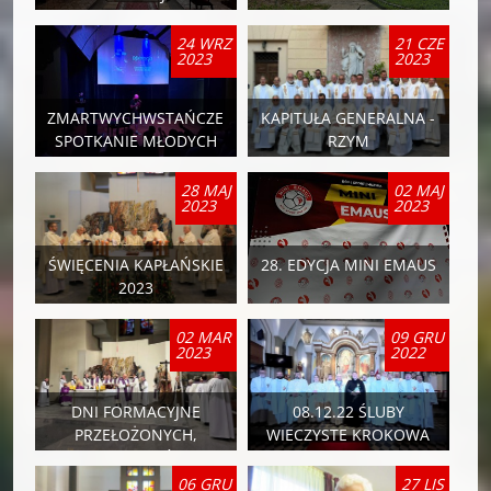
KRAKOWIE
24 WRZ
21 CZE
2023
2023
ZMARTWYCHWSTAŃCZE
KAPITUŁA GENERALNA -
SPOTKANIE MŁODYCH
RZYM
2023
28 MAJ
02 MAJ
2023
2023
ŚWIĘCENIA KAPŁAŃSKIE
28. EDYCJA MINI EMAUS
2023
02 MAR
09 GRU
2023
2022
DNI FORMACYJNE
08.12.22 ŚLUBY
PRZEŁOŻONYCH,
WIECZYSTE KROKOWA
PROBOSZCZÓW I
FUNKCYJNYCH
06 GRU
27 LIS