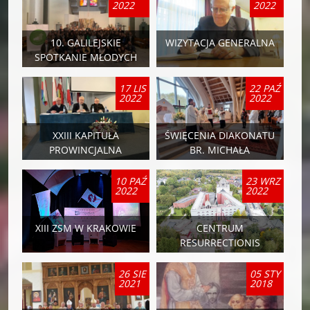
2022
2022
10. GALILEJSKIE
WIZYTACJA GENERALNA
SPOTKANIE MŁODYCH
17 LIS
22 PAŹ
2022
2022
XXIII KAPITUŁA
ŚWIĘCENIA DIAKONATU
PROWINCJALNA
BR. MICHAŁA
MICHALSKIEGO CR
10 PAŹ
23 WRZ
2022
2022
XIII ZSM W KRAKOWIE
CENTRUM
RESURRECTIONIS
26 SIE
05 STY
2021
2018