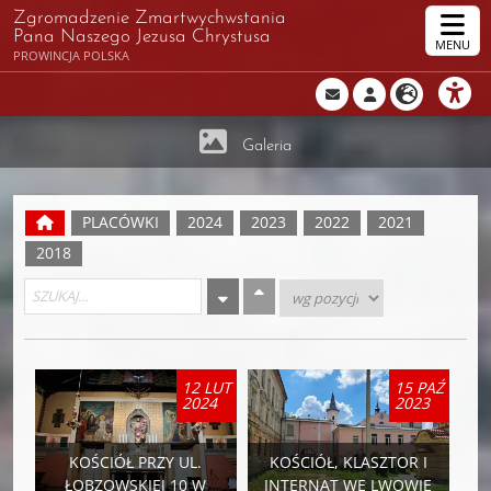
Zgromadzenie Zmartwychwstania
Pana Naszego Jezusa Chrystusa
MENU
PROWINCJA POLSKA
Galeria
PLACÓWKI
2024
2023
2022
2021
2018
12 LUT
15 PAŹ
2024
2023
KOŚCIÓŁ PRZY UL.
KOŚCIÓŁ, KLASZTOR I
ŁOBZOWSKIEJ 10 W
INTERNAT WE LWOWIE