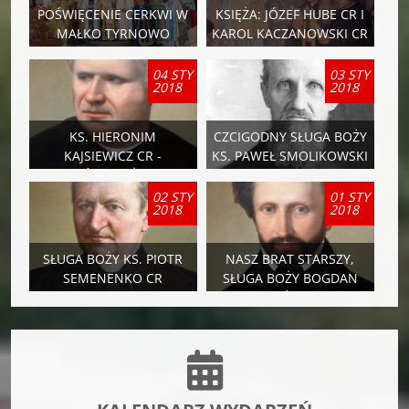
POŚWIĘCENIE CERKWI W
KSIĘŻA: JÓZEF HUBE CR I
MAŁKO TYRNOWO
KAROL KACZANOWSKI CR
Z POKOLENIA
ZAŁOŻYCIELSKIEGO
04 STY
03 STY
2018
2018
ZGROMADZENIA
KS. HIERONIM
CZCIGODNY SŁUGA BOŻY
KAJSIEWICZ CR -
KS. PAWEŁ SMOLIKOWSKI
WSPÓŁZAŁOŻYCIEL
CR
ZGROMADZENIA
02 STY
01 STY
2018
2018
SŁUGA BOŻY KS. PIOTR
NASZ BRAT STARSZY,
SEMENENKO CR
SŁUGA BOŻY BOGDAN
JAŃSKI