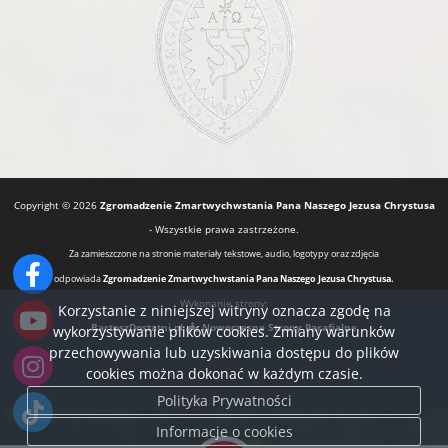
Copyright © 2026
Zgromadzenie Zmartwychwstania Pana Naszego Jezusa Chrystusa
- Wszystkie prawa zastrzeżone.
Za zamieszczone na stronie materiały tekstowe, audio, logotypy oraz zdjęcia
odpowiada
Zgromadzenie Zmartwychwstania Pana Naszego Jezusa Chrystusa.
Wykonanie strony:
Korzystanie z niniejszej witryny oznacza zgodę na
BartoszDostatni.pl
Nowoczesne Strony Parafialne
wykorzystywanie plików cookies. Zmiany warunków
przechowywania lub uzyskiwania dostępu do plików
cookies można dokonać w każdym czasie.
Polityka Prywatności
Informacje o cookies