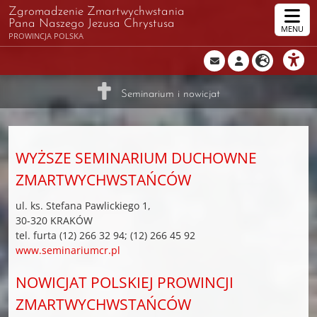
Zgromadzenie Zmartwychwstania
Pana Naszego Jezusa Chrystusa
MENU
PROWINCJA POLSKA
Seminarium i nowicjat
WYŻSZE SEMINARIUM DUCHOWNE
ZMARTWYCHWSTAŃCÓW
ul. ks. Stefana Pawlickiego 1,
30-320 KRAKÓW
tel. furta (12) 266 32 94; (12) 266 45 92
www.seminariumcr.pl
NOWICJAT POLSKIEJ PROWINCJI
ZMARTWYCHWSTAŃCÓW