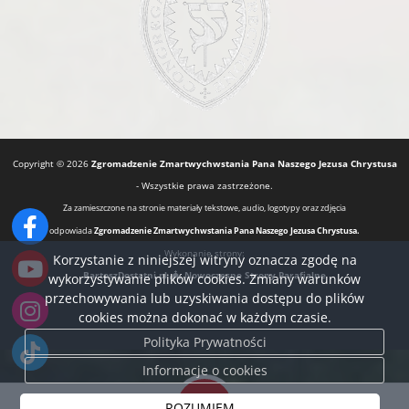
Copyright © 2026
Zgromadzenie Zmartwychwstania Pana Naszego Jezusa Chrystusa
- Wszystkie prawa zastrzeżone.
Za zamieszczone na stronie materiały tekstowe, audio, logotypy oraz zdjęcia
odpowiada
Zgromadzenie Zmartwychwstania Pana Naszego Jezusa Chrystusa.
Wykonanie strony:
Korzystanie z niniejszej witryny oznacza zgodę na
BartoszDostatni.pl
Nowoczesne Strony Parafialne
wykorzystywanie plików cookies. Zmiany warunków
przechowywania lub uzyskiwania dostępu do plików
cookies można dokonać w każdym czasie.
Polityka Prywatności
Informacje o cookies
ROZUMIEM