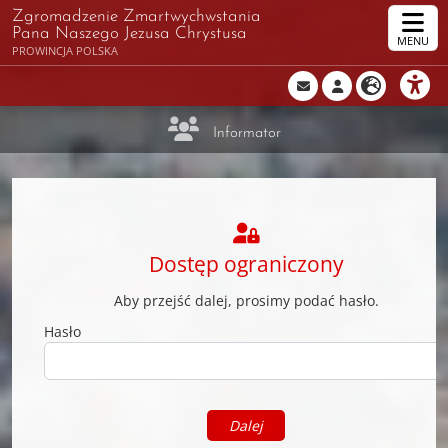
Zgromadzenie Zmartwychwstania
Pana Naszego Jezusa Chrystusa
MENU
PROWINCJA POLSKA
Informator
Dostęp ograniczony
Aby przejść dalej, prosimy podać hasło.
Hasło
Dalej