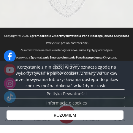
Copyright © 2026
Zgromadzenie Zmartwychwstania Pana Naszego Jezusa Chrystusa
- Wszystkie prawa zastrzeżone.
Za zamieszczone na stronie materiały tekstowe, audio, logotypy oraz zdjęcia
odpowiada
Zgromadzenie Zmartwychwstania Pana Naszego Jezusa Chrystusa.
Wykonanie strony:
Korzystanie z niniejszej witryny oznacza zgodę na
BartoszDostatni.pl
Nowoczesne Strony Parafialne
wykorzystywanie plików cookies. Zmiany warunków
przechowywania lub uzyskiwania dostępu do plików
cookies można dokonać w każdym czasie.
Polityka Prywatności
Informacje o cookies
ROZUMIEM
Aktualności
Kalendarz
Powołania
Kontakt