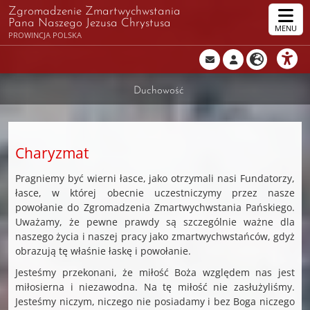
Zgromadzenie Zmartwychwstania
Pana Naszego Jezusa Chrystusa
MENU
PROWINCJA POLSKA
Duchowość
Charyzmat
Pragniemy być wierni łasce, jako otrzymali nasi Fundatorzy,
łasce, w której obecnie uczestniczymy przez nasze
powołanie do Zgromadzenia Zmartwychwstania Pańskiego.
Uważamy, że pewne prawdy są szczególnie ważne dla
naszego życia i naszej pracy jako zmartwychwstańców, gdyż
obrazują tę właśnie łaskę i powołanie.
Jesteśmy przekonani, że miłość Boża względem nas jest
miłosierna i niezawodna. Na tę miłość nie zasłużyliśmy.
Jesteśmy niczym, niczego nie posiadamy i bez Boga niczego