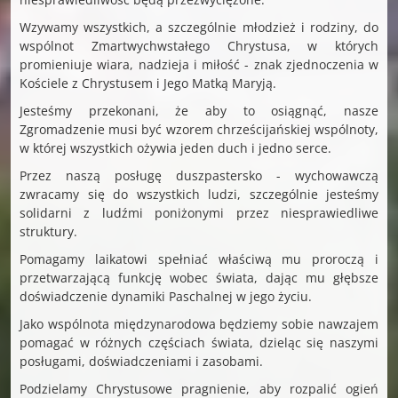
Wzywamy wszystkich, a szczególnie młodzież i rodziny, do
wspólnot Zmartwychwstałego Chrystusa, w których
promieniuje wiara, nadzieja i miłość - znak zjednoczenia w
Kościele z Chrystusem i Jego Matką Maryją.
Jesteśmy przekonani, że aby to osiągnąć, nasze
Zgromadzenie musi być wzorem chrześcijańskiej wspólnoty,
w której wszystkich ożywia jeden duch i jedno serce.
Przez naszą posługę duszpastersko - wychowawczą
zwracamy się do wszystkich ludzi, szczególnie jesteśmy
solidarni z ludźmi poniżonymi przez niesprawiedliwe
struktury.
Pomagamy laikatowi spełniać właściwą mu proroczą i
przetwarzającą funkcję wobec świata, dając mu głębsze
doświadczenie dynamiki Paschalnej w jego życiu.
Jako wspólnota międzynarodowa będziemy sobie nawzajem
pomagać w różnych częściach świata, dzieląc się naszymi
posługami, doświadczeniami i zasobami.
Podzielamy Chrystusowe pragnienie, aby rozpalić ogień