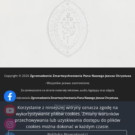
Copyright © 2026
Zgromadzenie Zmartwychwstania Pana Naszego Jezusa Chrystusa
- Wszystkie prawa zastrzeżone.
Za zamieszczone na stronie materiały tekstowe, audio, logotypy oraz zdjęcia
odpowiada
Zgromadzenie Zmartwychwstania Pana Naszego Jezusa Chrystusa.
Wykonanie strony:
Korzystanie z niniejszej witryny oznacza zgodę na
BartoszDostatni.pl
Nowoczesne Strony Parafialne
wykorzystywanie plików cookies. Zmiany warunków
przechowywania lub uzyskiwania dostępu do plików
cookies można dokonać w każdym czasie.
Polityka Prywatności