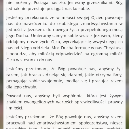
nie możemy. Pociąga nas zło. Jesteśmy grzesznikami. Bóg
jednak nie przestaje pociągać nas ku sobie.
Jesteśmy przekonani, że w miłości swojej Ojciec powołuje
nas do nawrócenia: do osobistego zmartwychwstania w
jedności z Jezusem, do nowego życia przepełnionego mocą
Jego Ducha. Umieramy samym sobie wraz z Jezusem, kiedy
oddajemy nasze życie Ojcu, wyrzekając się wszystkiego, co
nas od Niego oddziela. Moc Ducha formuje w nas Chrystusa
i pobudza, aby miłością odpowiedzieć na ogromną miłość
Ojca w stosunku do nas.
Jesteśmy przekonani, że Bóg powołuje nas, abyśmy żyli
razem, jak bracia - dzieląc się darami, jakie otrzymaliśmy,
pomagając sobie wzajemnie, modląc się i pracując razem
dla Jego chwały.
Powołał nas, abyśmy byli wspólnotą, która jest żywym
znakiem ewangelicznych wartości: sprawiedliwości, prawdy
i miłości.
Jesteśmy przekonani, że Bóg powołuje nas, abyśmy razem
pracowali nad zmartwychwstaniem społeczeństwa, niosąc
wszystkim Jego życie i miłość poprzez nasze osobiste