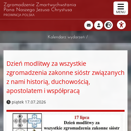
Zgromadzenie Zmartwychwstania
Pana Naszego Jezusa Chrystusa
MENU
PROWINCJA POLSKA
Kalendarz wydarzeń
/
Dzień modlitwy za wszystkie
zgromadzenia zakonne sióstr związanych
z nami historią, duchowością,
apostolatem i współpracą
piątek 17.07.2026