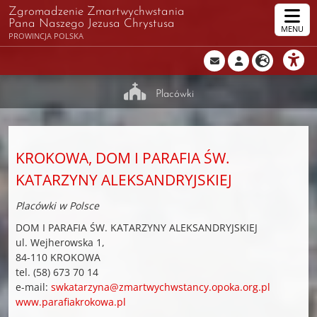
Zgromadzenie Zmartwychwstania
Pana Naszego Jezusa Chrystusa
MENU
PROWINCJA POLSKA
Placówki
KROKOWA, DOM I PARAFIA ŚW.
KATARZYNY ALEKSANDRYJSKIEJ
Placówki w Polsce
DOM I PARAFIA ŚW. KATARZYNY ALEKSANDRYJSKIEJ
ul. Wejherowska 1,
84-110 KROKOWA
tel. (58) 673 70 14
e-mail:
swkatarzyna@zmartwychwstancy.opoka.org.pl
www.parafiakrokowa.pl