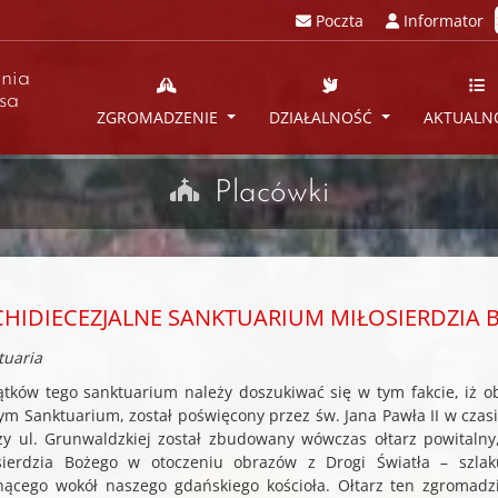
Poczta
Informator
nia
sa
ZGROMADZENIE
DZIAŁALNOŚĆ
AKTUALN
Placówki
CHIDIECEZJALNE SANKTUARIUM MIŁOSIERDZIA 
tuaria
ątków tego sanktuarium należy doszukiwać się w tym fakcie, iż ob
ym Sanktuarium, został poświęcony przez św. Jana Pawła II w czas
rzy ul. Grunwaldzkiej został zbudowany wówczas ołtarz powitaln
sierdzia Bożego w otoczeniu obrazów z Drogi Światła – szl
nącego wokół naszego gdańskiego kościoła. Ołtarz ten zgromadz