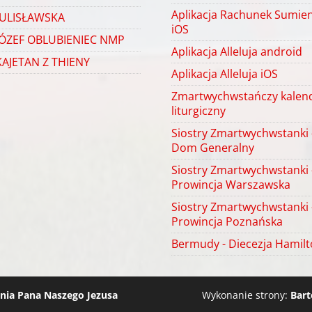
Aplikacja Rachunek Sumien
ULISŁAWSKA
iOS
JÓZEF OBLUBIENIEC NMP
Aplikacja Alleluja android
KAJETAN Z THIENY
Aplikacja Alleluja iOS
Zmartwychwstańczy kalen
liturgiczny
Siostry Zmartwychwstanki 
Dom Generalny
Siostry Zmartwychwstanki 
Prowincja Warszawska
Siostry Zmartwychwstanki 
Prowincja Poznańska
Bermudy - Diecezja Hamil
ia Pana Naszego Jezusa
Wykonanie strony:
Bart