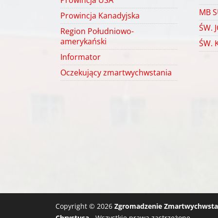
Prowincja USA
MB S
Prowincja Kanadyjska
ŚW. 
Region Południowo-
amerykański
ŚW. 
Informator
Oczekujący zmartwychwstania
Copyright © 2026
Zgromadzenie Zmartwychwstan
Chrystusa
- Wszystkie prawa zastrzeżone.