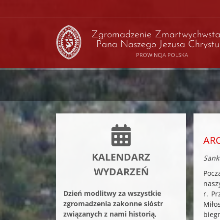
Zgromadzenie Zmartwychwsta
Pana Naszego Jezusa Chrystu
PROWINCJA POLSKA
AR
KALENDARZ
Sank
WYDARZEŃ
Pocz
nasz
Dzień modlitwy za wszystkie
r. P
zgromadzenia zakonne sióstr
Miło
związanych z nami historią,
bieg