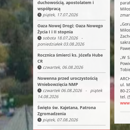
duchowością, apostolatem i
para
współpracą
Miło
piątek, 17.07.2026
zmart
„Gor
Oaza Nowej Drogi; Oaza Nowego
Miło
Życia I i II stopnia
Zach
sobota 18.07.2026 -
sakr
poniedziałek 03.08.2026
Paweł
Rocznica śmierci ks. Józefa Hube
„W S
CR
Powi
czwartek, 06.08.2026
Tobi
Nowenna przed uroczystością
ARCH
Wniebowzięcia NMP
ul. M
czwartek 06.08.2026 - piątek
80-2
14.08.2026
tel. 
www.
Święto św. Kajetana, Patrona
Zgromadzenia
piątek, 07.08.2026