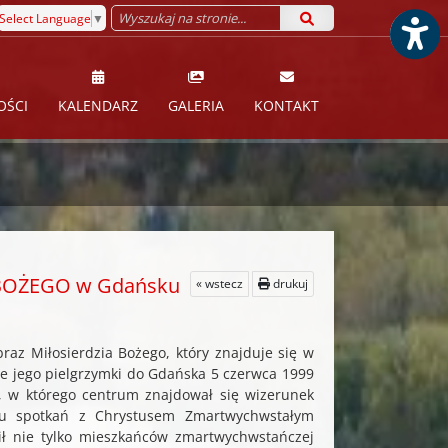
Select Language
▼
OŚCI
KALENDARZ
GALERIA
KONTAKT
BOŻEGO w Gdańsku
« wstecz
drukuj
raz Miłosierdzia Bożego, który znajduje się w
ie jego pielgrzymki do Gdańska 5 czerwca 1999
y, w którego centrum znajdował się wizerunek
aku spotkań z Chrystusem Zmartwychwstałym
ił nie tylko mieszkańców zmartwychwstańczej