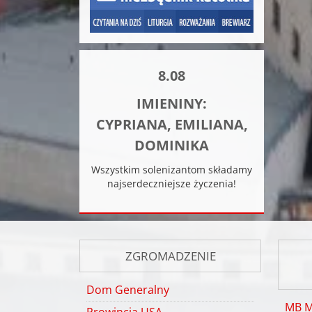
8.08
IMIENINY:
CYPRIANA, EMILIANA,
DOMINIKA
Wszystkim solenizantom składamy
najserdeczniejsze życzenia!
ZGROMADZENIE
Dom Generalny
MB 