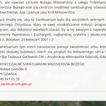
fii, ale również czcicieli Bożego Miłosierdzia z całego Trójmi
sierdzia Bożego stał się centrum modlitwy sanktuaryjnej uświada
wychwstał, żyje i panuje jako Król Miłosierdzia.
ąco modlę się, aby to Sanktuarium było dla wszystkich wiernych 
siernego Chrystusa, który w swej nieskończonej miłości pragn
ęcam, aby dołożono wszelkich starań, by w tej świątyni z najwię
amenty Pojednania i Eucharystii, najbardziej czytelne i skuteczne
 II, Watykan, 21 kwiecień 2001 r.)”.
anktuarium tym niech nieustannie panuje świadomość słów, które
edz zbolałej ludzkości, niech się przytuli do miłosiernego serca
e (bp Tadeusz Gocłowski CM – Arcybiskup Metropolita Gdański, Gdań
IDIECEZJALNE SANKTUARIUM MIŁOSIERDZIA BOŻEGO
ikołaja Gomółki 9
79 GDAŃSK
(58) 341 25 26
sanktuarium.gda.pl