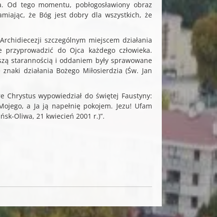
asta. Od tego momentu, pobłogosławiony obraz
miając, że Bóg jest dobry dla wszystkich, że
Archidiecezji szczególnym miejscem działania
ie przyprowadzić do Ojca każdego człowieka.
kszą starannością i oddaniem były sprawowane
 znaki działania Bożego Miłosierdzia (Św. Jan
 Chrystus wypowiedział do świętej Faustyny:
 Mojego, a Ja ją napełnię pokojem. Jezu! Ufam
sk-Oliwa, 21 kwiecień 2001 r.)”.