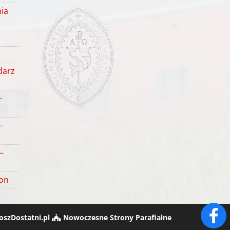
ia
darz
-
–
–
ton
oszDostatni.pl
Nowoczesne Strony Parafialne