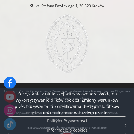
ks. Stefana Pawlickiego 1, 30-320 Kraków
Copyright © 2026
Zgromadzenie Zmartwychwstania Pana Naszego Jezusa Chrystusa
Korzystanie z niniejszej witryny oznacza zgodę na
- Wszystkie prawa zastrzeżone.
wykorzystywanie plików cookies. Zmiany warunków
przechowywania lub uzyskiwania dostępu do plików
Za zamieszczone na stronie materiały tekstowe, audio, logotypy oraz zdjęcia
cookies można dokonać w każdym czasie.
odpowiada
Zgromadzenie Zmartwychwstania Pana Naszego Jezusa Chrystusa.
Polityka Prywatności
Wykonanie strony:
BartoszDostatni.pl
Nowoczesne Strony Parafialne
Informacje o cookies