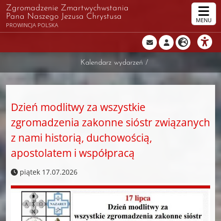
Zgromadzenie Zmartwychwstania
Pana Naszego Jezusa Chrystusa
MENU
PROWINCJA POLSKA
Kalendarz wydarzeń
/
Dzień modlitwy za wszystkie
zgromadzenia zakonne sióstr związanych
z nami historią, duchowością,
apostolatem i współpracą
piątek 17.07.2026