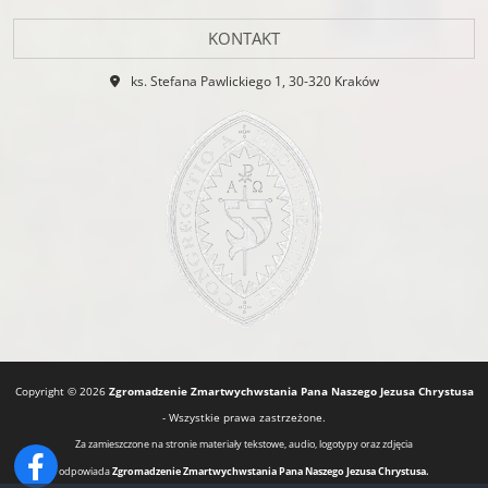
KONTAKT
ks. Stefana Pawlickiego 1, 30-320 Kraków
Copyright © 2026
Zgromadzenie Zmartwychwstania Pana Naszego Jezusa Chrystusa
- Wszystkie prawa zastrzeżone.
Za zamieszczone na stronie materiały tekstowe, audio, logotypy oraz zdjęcia
odpowiada
Zgromadzenie Zmartwychwstania Pana Naszego Jezusa Chrystusa.