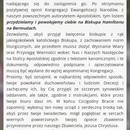
nadającego się do zastąpienia go. Po otrzymaniu
pozytywnej opinii Kongregacji Ewangelizacji Narodów, z
naszym powszechnym autorytetem Apostolskim, tym listem
przydzielamy i powołujemy ciebie na Biskupa Hamiltonu
na Bermudach.
Zezwalamy, abyś przyjął święcenia biskupie z rąk
jakiegokolwiek katolickiego Biskupa, z zachowaniem norm
liturgicznych, ale przedtem musisz złożyć Wyznanie Wiary
oraz Przysięgę Wierności wobec Nas i Naszych Następców
na Stolicy Apostolskiej zgodnie z tekstami kanonicznymi, i te
dokumenty, odpowiednio podpisane i opieczętowane
muszą być wysłane do wyżej wspominanej Kongregacji.
Prosimy, byś oznajmił, w najbardziej odpowiedni sposób,
twoje powołanie duchowieństwu i ludziom Diecezji i
zachęcamy ich, by Cię przyjęli ze szczerym synowskim
oddaniem, ale także, zgodnie z instrukcjami, które przez
twoje biuro dasz im. W końcu Czcigodny Bracie nie
zapomnij: wykonuj ten nowy urząd z serdeczną troską tak,
abyś przez twoje świadectwo, mógł pogłębiać w sercach
wiernych powierzonych twojej opiece zbawienie
przyniesione przez naszego Zbawiciela, Jezusa Chrystusa.