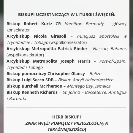
BISKUPI UCZESTNICZĄCY W LITURGII ŚWIĘCEŃ:
Biskup Robert Kurtz CR
Hamilton Bermudy
– główny
konsekrator
Arcybiskup Nicola Girasoli
–
nuncjusz apostolski w
Trynidadzie i Tobago
(współkonsekrator)
Arcybiskup Metropolita Patrick Pinder
–
Nassau, Bahams
(współkonsekrator)
Arcybiskup Metropolita Joseph Harris
–
Port-of-Spain,
Trynidad i Tobago
Biskup pomocniczy Chrisopher Glancy
–
Belize
Biskup Luigi Secco SDB
–
Biskup Antyli Holenderskich
Biskup Burchell McPherson
–
Montego Bay, Jamaica
Biskup Kenneth Richards
–
St. John’s – Basseterre, Anntigua
i Barbuda
HERB BISKUPI
ZNAK WIĘŹI POMIĘDZY PRZESZŁOŚCIĄ A
TERAŹNIEJSZOŚCIĄ