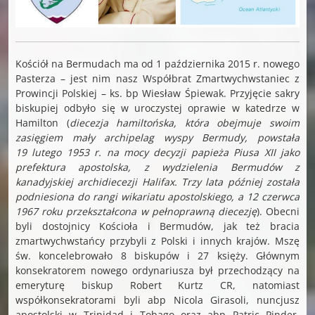
Kościół na Bermudach ma od 1 października 2015 r. nowego
Pasterza – jest nim nasz Współbrat Zmartwychwstaniec z
Prowincji Polskiej – ks. bp Wiesław Śpiewak. Przyjęcie sakry
biskupiej odbyło się w uroczystej oprawie w katedrze w
Hamilton (
diecezja hamiltońska, która obejmuje swoim
zasięgiem mały archipelag wyspy Bermudy, powstała
19 lutego 1953 r. na mocy decyzji papieża Piusa XII jako
prefektura apostolska, z wydzielenia Bermudów z
kanadyjskiej archidiecezji Halifax. Trzy lata później została
podniesiona do rangi wikariatu apostolskiego, a 12 czerwca
1967 roku przekształcona w pełnoprawną diecezję
). Obecni
byli dostojnicy Kościoła i Bermudów, jak też bracia
zmartwychwstańcy przybyli z Polski i innych krajów. Mszę
św. koncelebrowało 8 biskupów i 27 księży. Głównym
konsekratorem nowego ordynariusza był przechodzący na
emeryturę biskup Robert Kurtz CR, natomiast
współkonsekratorami byli abp Nicola Girasoli, nuncjusz
apostolski w Trinidad i Tobago oraz abp Patric Pinder,