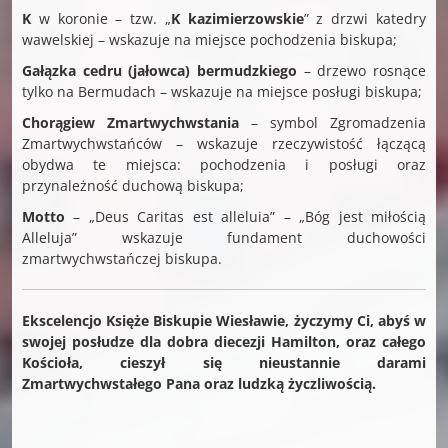
K
w koronie – tzw. „
K kazimierzowskie
” z drzwi katedry
wawelskiej – wskazuje na miejsce pochodzenia biskupa;
Gałązka cedru (jałowca) bermudzkiego
– drzewo rosnące
tylko na Bermudach – wskazuje na miejsce posługi biskupa;
Chorągiew Zmartwychwstania
– symbol Zgromadzenia
Zmartwychwstańców – wskazuje rzeczywistość łączącą
obydwa te miejsca: pochodzenia i posługi oraz
przynależność duchową biskupa;
Motto
– „Deus Caritas est alleluia” – „Bóg jest miłością
Alleluja” wskazuje fundament duchowości
zmartwychwstańczej biskupa.
Ekscelencjo Księże Biskupie Wiesławie, życzymy Ci, abyś w
swojej posłudze dla dobra diecezji Hamilton, oraz całego
Kościoła, cieszył się nieustannie darami
Zmartwychwstałego Pana oraz ludzką życzliwością.