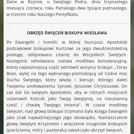
Dane w Rzymie, u Świętego Piotra, dnia trzynastego
miesiąca czerwca, roku Pańskiego dwa tysiące piętnastego,
w trzecim roku Naszego Pontyfikatu.
OBRZĘD ŚWIĘCEŃ BISKUPA WIESŁAWA
Po Ewangelii i homilii, w której Nuncjusz Apostolski
podziękował biskupowi Kurtzowi za jego dwudziestoletnią
posługę, odśpiewano Litanię do Wszystkich Świętych.
Następnie odmówiona została modlitwa konsekracyjną,
której najważniejszą część odmówili wszyscy biskupi: „Teraz
Boże, wylej na tego wybranego pochodzącą od Ciebie moc
Ducha Świętego, który włada i kieruje, którego dałeś
Twojemu umiłowanemu Synowi, Jezusowi Chrystusowi, On
zaś dał Go świętym Apostołom, aby w różnych miejscach
ustanowili Kościół, jako Twoją świątynię, na nieustanną
cześć i chwałę Twojego Imienia”. W czasie modlitwy
święceń, nad głową biskupa trzymana była księga Ewangelii
jako znak najważniejszego jego obowiązku. Namaszczenie
głowy świętym Krzyżmem i wręczenie insygniów biskupich
(pierścienia, mitry i pastorału) zakończyło obrzęd święceń.