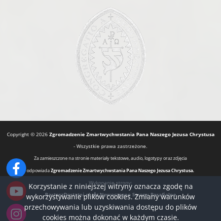
Copyright © 2026
Zgromadzenie Zmartwychwstania Pana Naszego Jezusa Chrystusa
- Wszystkie prawa zastrzeżone.
Za zamieszczone na stronie materiały tekstowe, audio, logotypy oraz zdjęcia
odpowiada
Zgromadzenie Zmartwychwstania Pana Naszego Jezusa Chrystusa.
Wykonanie strony:
Korzystanie z niniejszej witryny oznacza zgodę na
BartoszDostatni.pl
Nowoczesne Strony Parafialne
wykorzystywanie plików cookies. Zmiany warunków
przechowywania lub uzyskiwania dostępu do plików
cookies można dokonać w każdym czasie.