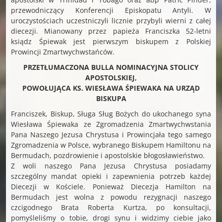
przewodniczący Konferencji Episkopatu Antyli. W
uroczystościach uczestniczyli licznie przybyli wierni z całej
diecezji. Mianowany przez papieża Franciszka 52-letni
ksiądz Śpiewak jest pierwszym biskupem z Polskiej
Prowincji Zmartwychwstańców.
PRZETŁUMACZONA BULLA NOMINACYJNA STOLICY
APOSTOLSKIEJ,
POWOŁUJĄCA KS. WIESŁAWA ŚPIEWAKA NA URZĄD
BISKUPA
Franciszek, Biskup, Sługa Sług Bożych do ukochanego syna
Wiesława Śpiewaka ze Zgromadzenia Zmartwychwstania
Pana Naszego Jezusa Chrystusa i Prowincjała tego samego
Zgromadzenia w Polsce, wybranego Biskupem Hamiltonu na
Bermudach, pozdrowienie i apostolskie błogosławieństwo.
Z woli naszego Pana Jezusa Chrystusa posiadamy
szczególny mandat opieki i zapewnienia potrzeb każdej
Diecezji w Kościele. Ponieważ Diecezja Hamilton na
Bermudach jest wolna z powodu rezygnacji naszego
czcigodnego Brata Roberta Kurtza, po konsultacji,
pomyśleliśmy o tobie, drogi synu i widzimy ciebie jako