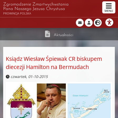
Zgromadzenie Zmartwychwstania
Pana Naszego Jezusa Chrystusa
MENU
PROWINCJA POLSKA
Aktualności
Ksiądz Wiesław Śpiewak CR biskupem
diecezji Hamilton na Bermudach
czwartek, 01-10-2015