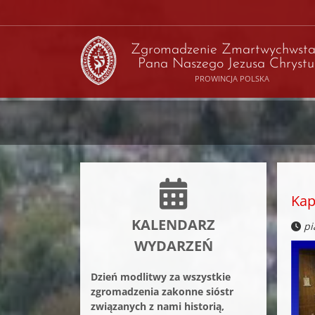
Zgromadzenie Zmartwychwsta
Pana Naszego Jezusa Chrystu
PROWINCJA POLSKA
Kap
KALENDARZ
pi
WYDARZEŃ
Dzień modlitwy za wszystkie
zgromadzenia zakonne sióstr
związanych z nami historią,