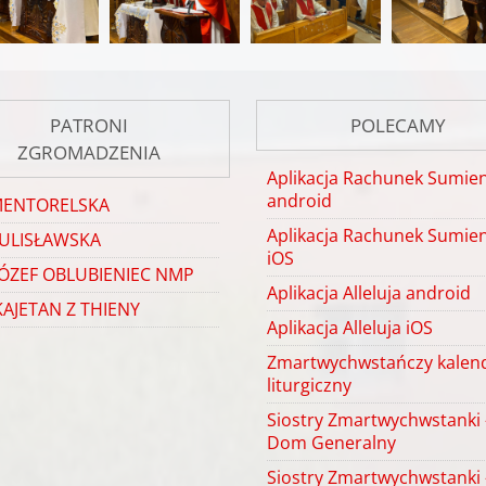
PATRONI
POLECAMY
ZGROMADZENIA
Aplikacja Rachunek Sumien
android
MENTORELSKA
Aplikacja Rachunek Sumien
ULISŁAWSKA
iOS
JÓZEF OBLUBIENIEC NMP
Aplikacja Alleluja android
KAJETAN Z THIENY
Aplikacja Alleluja iOS
Zmartwychwstańczy kalen
liturgiczny
Siostry Zmartwychwstanki 
Dom Generalny
Siostry Zmartwychwstanki 