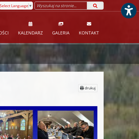
Select Language
▼
OŚCI
KALENDARZ
GALERIA
KONTAKT
drukuj