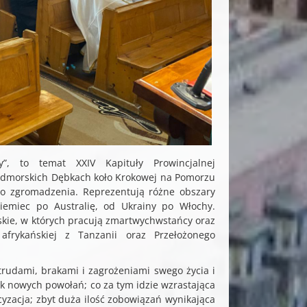
”, to temat XXIV Kapituły Prowincjalnej
nadmorskich Dębkach koło Krokowej na Pomorzu
ego zgromadzenia. Reprezentują różne obszary
emiec po Australię, od Ukrainy po Włochy.
jskie, w których pracują zmartwychwstańcy oraz
afrykańskiej z Tanzanii oraz Przełożonego
trudami, brakami i zagrożeniami swego życia i
k nowych powołań; co za tym idzie wzrastająca
yzacja; zbyt duża ilość zobowiązań wynikająca