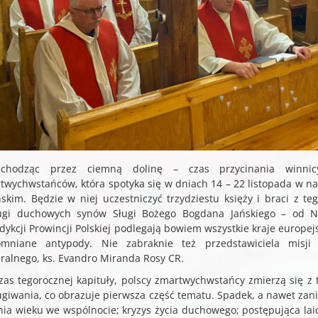
echodząc przez ciemną dolinę – czas przycinania winnicy
twychwstańców, która spotyka się w dniach 14 – 22 listopada w 
skim. Będzie w niej uczestniczyć trzydziestu księży i braci z t
ugi duchowych synów Sługi Bożego Bogdana Jańskiego – od Ni
sdykcji Prowincji Polskiej podlegają bowiem wszystkie kraje europe
mniane antypody. Nie zabraknie też przedstawiciela misji 
ralnego, ks. Evandro Miranda Rosy CR.
zas tegorocznej kapituły, polscy zmartwychwstańcy zmierzą się z 
ugiwania, co obrazuje pierwsza część tematu. Spadek, a nawet zani
nia wieku we wspólnocie; kryzys życia duchowego; postępująca laic