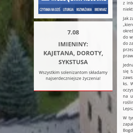
z in
niek
Jak 
„kie
okre
7.08
do w
IMIENINY:
do z
przez
KAJETANA, DOROTY,
prawd
SYKSTUSA
Jedn
się 
Wszystkim solenizantom składamy
zaws
najserdeczniejsze życzenia!
ks. 
oczy
na u
rośl
Leps
W ty
zapał
Bogd