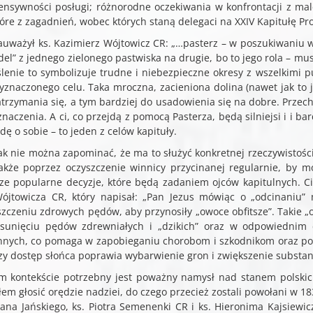
tensywności posługi; różnorodne oczekiwania w konfrontacji z mal
tóre z zagadnień, wobec których staną delegaci na XXIV Kapitułę Pr
zauważył ks. Kazimierz Wójtowicz CR: „…pasterz – w poszukiwaniu 
rdel” z jednego zielonego pastwiska na drugie, bo to jego rola – m
ślenie to symbolizuje trudne i niebezpieczne okresy z wszelkimi p
yznaczonego celu. Taka mroczna, zacieniona dolina (nawet jak to j
atrzymania się, a tym bardziej do usadowienia się na dobre. Przech
naczenia. A ci, co przejdą z pomocą Pasterza, będą silniejsi i i ba
ę o sobie – to jeden z celów kapituły.
ak nie można zapominać, że ma to służyć konkretnej rzeczywistości
także poprzez oczyszczenie winnicy przycinanej regularnie, by m
ze popularne decyzje, które będą zadaniem ojców kapitulnych. Ci
Wójtowicza CR, który napisał: „Pan Jezus mówiąc o „odcinaniu”
szczeniu zdrowych pędów, aby przynosiły „owoce obfitsze”. Takie „
sunięciu pędów zdrewniałych i „dzikich” oraz w odpowiednim c
innych, co pomaga w zapobieganiu chorobom i szkodnikom oraz pop
zy dostęp słońca poprawia wybarwienie gron i zwiększenie substan
m kontekście potrzebny jest poważny namysł nad stanem polski
em głosić orędzie nadziei, do czego przecież zostali powołani w 1836
ana Jańskiego, ks. Piotra Semenenki CR i ks. Hieronima Kajsiewi