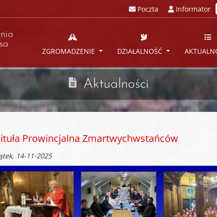
Poczta
Informator
nia
sa
ZGROMADZENIE
DZIAŁALNOŚĆ
AKTUALN
Aktualności
ituła Prowincjalna Zmartwychwstańców
ątek, 14-11-2025