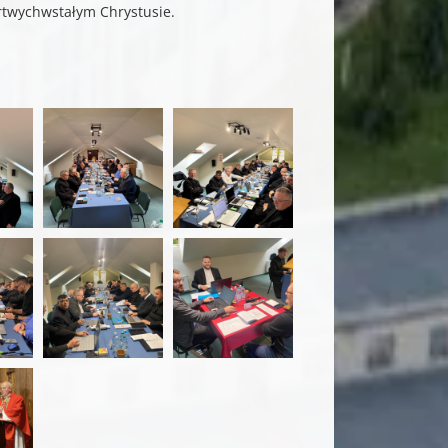
rtwychwstałym Chrystusie.