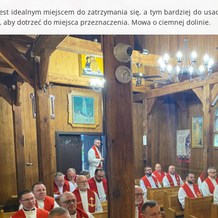
jest idealnym miejscem do zatrzymania się, a tym bardziej do usad
j, aby dotrzeć do miejsca przeznaczenia. Mowa o ciemnej dolinie.