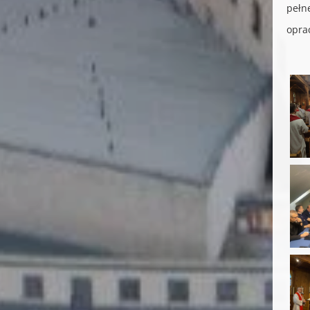
pełn
opra