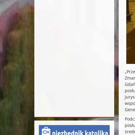
„Prz
Zmar
Gdań
posł
Jury
wspo
Gene
Podc
posł
śred