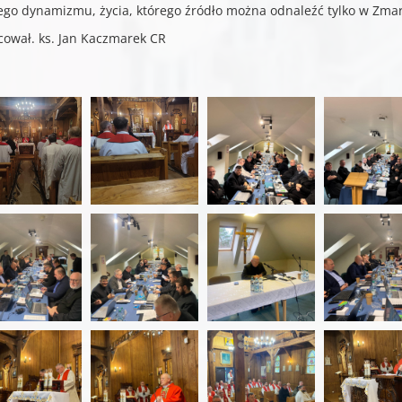
ego dynamizmu, życia, którego źródło można odnaleźć tylko w Zma
cował. ks. Jan Kaczmarek CR