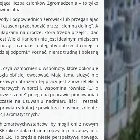
ejącą liczbą członków Zgromadzenia – to tylko
owincjalną.
wody i odpowiednich żerowisk lub przeganiając
usi czasem przechodzić przez „ciemną dolinę”. A
ułapkami na drodze, którą trzeba przejść, idąc
est Wielki Kanion!) nie jest idealnym miejscem
odząc, trzeba iść dalej, aby dotrzeć do miejsca
rdziej odporni.” Poznać, nieraz trudną i bolesną
, czyli wzmocnieniu wspólnoty, które dokonuje
ogła obficiej owocować. Mają temu służyć nie
ekawym obrazem tej pracy jest znów refleksja
 martwych winorośli, wspomina również (…) o
oczyszczenie” polega na poprawie pionowania i
zasie na usuwaniu nadmiaru liści i resztek
rawia cyrkulacje powietrza i nasłonecznienie.
cji aromatycznych.”
ch zmartwychwstańców, by mogli oni z nowym
 roku z dala od ziemi ojczystej ich założycieli:
cza CR. To orędzie niesie perspektywę nowego,